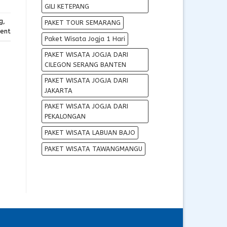
GILI KETEPANG
g
,
PAKET TOUR SEMARANG
ent
Paket Wisata Jogja 1 Hari
PAKET WISATA JOGJA DARI
CILEGON SERANG BANTEN
PAKET WISATA JOGJA DARI
JAKARTA
PAKET WISATA JOGJA DARI
PEKALONGAN
PAKET WISATA LABUAN BAJO
PAKET WISATA TAWANGMANGU