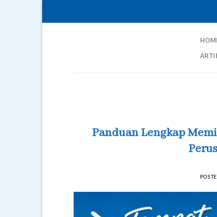
Skip
to
content
HOM
ARTI
Panduan Lengkap Memil
Peru
POST