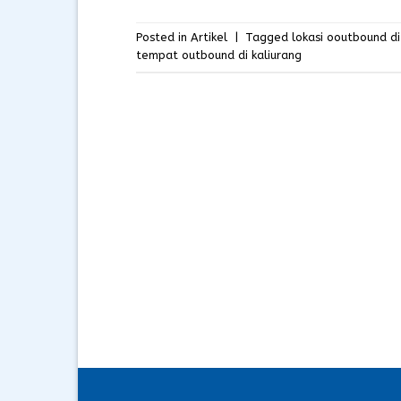
Posted in
Artikel
|
Tagged
lokasi ooutbound di
tempat outbound di kaliurang