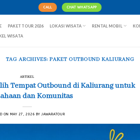
CALL
CHAT WHATSAPP
E
PAKET TOUR 2026
LOKASI WISATA
RENTAL MOBIL
KO
KEL WISATA
TAG ARCHIVES:
PAKET OUTBOUND KALIURANG
ARTIKEL
ih Tempat Outbound di Kaliurang untuk
sahaan dan Komunitas
ED ON
MAY 27, 2026
BY
JAWARATOUR