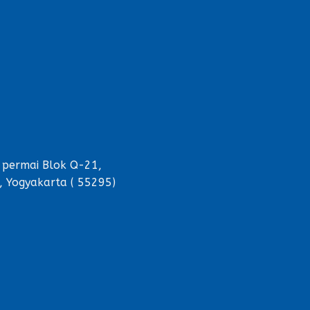
 permai Blok Q-21,
, Yogyakarta ( 55295)