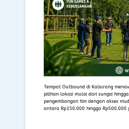
Tempat Outbound di Kaliurang mena
pilihan lokasi mulai dari sungai hingg
pengembangan tim dengan akses mudah
antara Rp150.000 hingga Rp500.000 pe