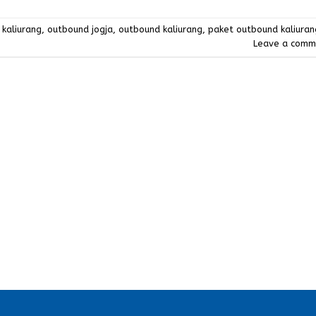
 kaliurang
,
outbound jogja
,
outbound kaliurang
,
paket outbound kaliuran
Leave a comm