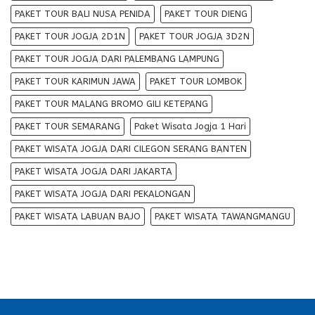
PAKET TOUR BALI NUSA PENIDA
PAKET TOUR DIENG
PAKET TOUR JOGJA 2D1N
PAKET TOUR JOGJA 3D2N
PAKET TOUR JOGJA DARI PALEMBANG LAMPUNG
PAKET TOUR KARIMUN JAWA
PAKET TOUR LOMBOK
PAKET TOUR MALANG BROMO GILI KETEPANG
PAKET TOUR SEMARANG
Paket Wisata Jogja 1 Hari
PAKET WISATA JOGJA DARI CILEGON SERANG BANTEN
PAKET WISATA JOGJA DARI JAKARTA
PAKET WISATA JOGJA DARI PEKALONGAN
PAKET WISATA LABUAN BAJO
PAKET WISATA TAWANGMANGU