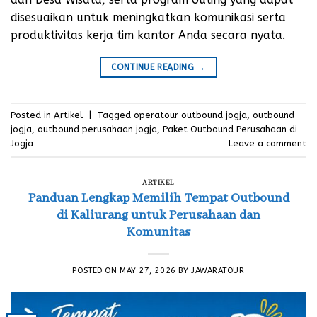
disesuaikan untuk meningkatkan komunikasi serta
produktivitas kerja tim kantor Anda secara nyata.
CONTINUE READING
→
Posted in
Artikel
|
Tagged
operatour outbound jogja
,
outbound
jogja
,
outbound perusahaan jogja
,
Paket Outbound Perusahaan di
Jogja
Leave a comment
ARTIKEL
Panduan Lengkap Memilih Tempat Outbound
di Kaliurang untuk Perusahaan dan
Komunitas
POSTED ON
MAY 27, 2026
BY
JAWARATOUR