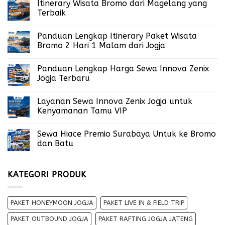
Itinerary Wisata Bromo dari Magelang yang
Terbaik
Panduan Lengkap Itinerary Paket Wisata
Bromo 2 Hari 1 Malam dari Jogja
Panduan Lengkap Harga Sewa Innova Zenix
Jogja Terbaru
Layanan Sewa Innova Zenix Jogja untuk
Kenyamanan Tamu VIP
Sewa Hiace Premio Surabaya Untuk ke Bromo
dan Batu
KATEGORI PRODUK
PAKET HONEYMOON JOGJA
PAKET LIVE IN & FIELD TRIP
PAKET OUTBOUND JOGJA
PAKET RAFTING JOGJA JATENG