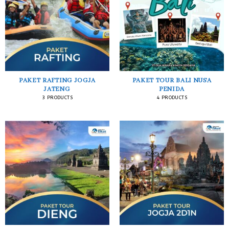
PAKET RAFTING JOGJA
PAKET TOUR BALI NUSA
JATENG
PENIDA
3 PRODUCTS
4 PRODUCTS