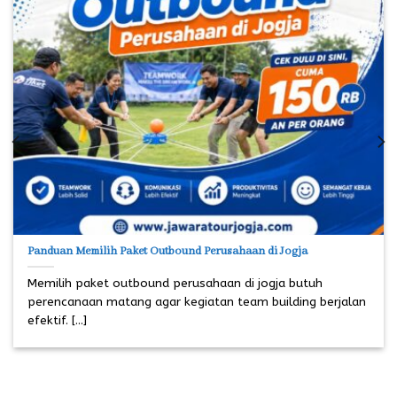
Panduan Memilih Paket Outbound Perusahaan di Jogja
Memilih paket outbound perusahaan di jogja butuh
perencanaan matang agar kegiatan team building berjalan
efektif. [...]