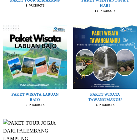
PAKET TOUR SEMARANG
PAKET WISATA JOGJA 1
HARI
3 PRODUCTS
11 PRODUCTS
PAKET WISATA LABUAN
PAKET WISATA
BAJO
TAWANGMANGU
2 PRODUCTS
4 PRODUCTS