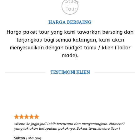
HARGA BERSAING
Harga paket tour yang kami tawarkan bersaing dan
terjangkau bagi semua kalangan, kami akan
menyesuaikan dengan budget tamu / klien (Tailor
made).
TESTIMONI KLIEN
Sudah 2 kali sy mempercayakan tour jogja sy kepada jawara tou
nt2
karena sudah tau pelayanannya yg bagus dan pilihan paket
wisatanya yg cukup lengkap. Semoga tahun depan bisa kerja 
lagi..