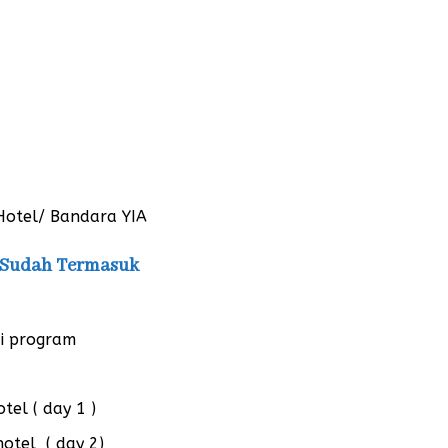
 Hotel/ Bandara YIA
B Sudah Termasuk
ai program
tel ( day 1 )
otel ( day 2)