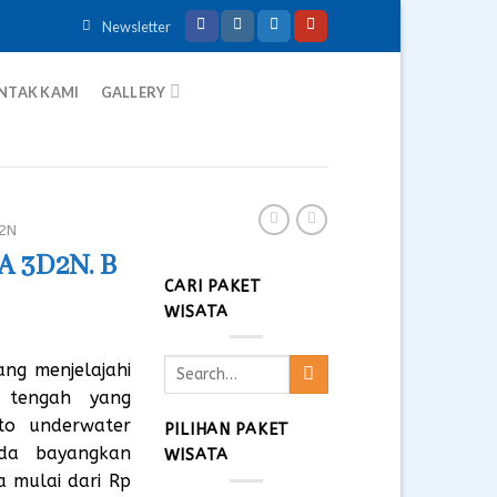
Newsletter
NTAK KAMI
GALLERY
2N
A 3D2N. B
CARI PAKET
WISATA
Search
ang menjelajahi
for:
 tengah yang
to underwater
PILIHAN PAKET
da bayangkan
WISATA
 mulai dari Rp