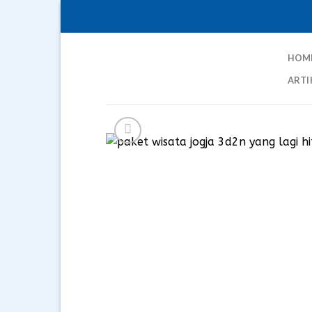
Skip
to
content
HOM
ARTI