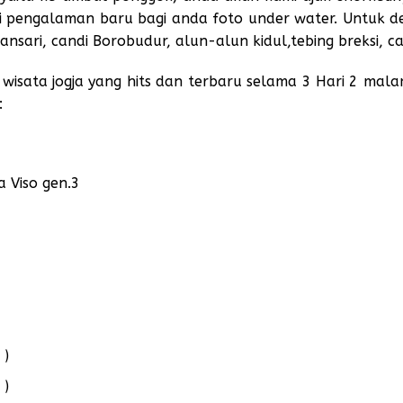
i pengalaman baru bagi anda foto under water. Untuk des
ansari, candi Borobudur, alun-alun kidul,tebing breksi, can
i wisata jogja yang hits dan terbaru selama 3 Hari 2 mala
:
 Viso gen.3
 )
 )