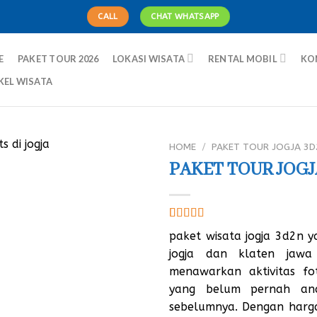
CALL
CHAT WHATSAPP
E
PAKET TOUR 2026
LOKASI WISATA
RENTAL MOBIL
KO
KEL WISATA
HOME
/
PAKET TOUR JOGJA 3D
PAKET TOUR JOGJ
Rated
1
5.00
paket wisata jogja 3d2n y
out of 5
based on
jogja dan klaten jawa
customer
menawarkan aktivitas fo
rating
yang belum pernah an
sebelumnya. Dengan harga