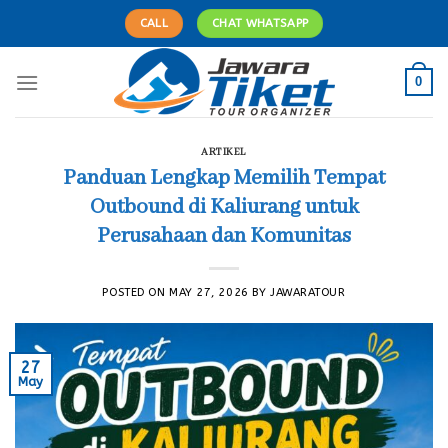
Skip
CALL
CHAT WHATSAPP
to
content
0
ARTIKEL
Panduan Lengkap Memilih Tempat
Outbound di Kaliurang untuk
Perusahaan dan Komunitas
POSTED ON
MAY 27, 2026
BY
JAWARATOUR
27
May