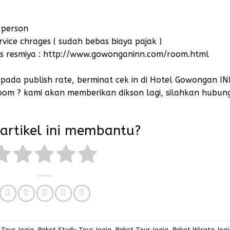
 person
vice chrages ( sudah bebas biaya pajak )
itus resmiya : http://www.gowonganinn.com/room.html
 pada publish rate, berminat cek in di Hotel Gowongan I
 room ? kami akan memberikan dikson lagi, silahkan
hubung
artikel ini membantu?
Tour Jogja
,
Paket Study Tour Jogja
,
Paket Tour Jogja
,
Paket Wisata Jogj