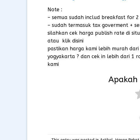
Note :
– semua sudah includ breakfast for 2
– sudah termasuk tax goverment + ser
silahkan cek harga publish rate di s
atau
klik disini
pastikan harga kami lebih murah dari
yogyakarta ? dan cek in lebih dari 1
kami
Apakah 
This entry was posted in
Artikel
,
Harga Paket 