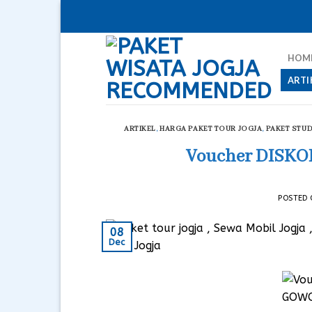
Skip
to
content
HOM
ARTI
ARTIKEL
,
HARGA PAKET TOUR JOGJA
,
PAKET STUD
Voucher DISKO
POSTED
08
Dec