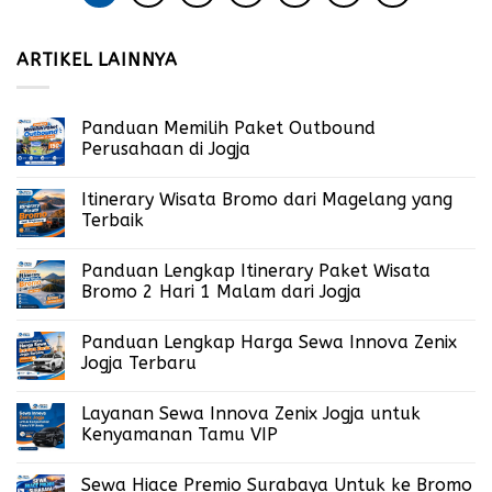
ARTIKEL LAINNYA
Panduan Memilih Paket Outbound
Perusahaan di Jogja
Itinerary Wisata Bromo dari Magelang yang
Terbaik
Panduan Lengkap Itinerary Paket Wisata
Bromo 2 Hari 1 Malam dari Jogja
Panduan Lengkap Harga Sewa Innova Zenix
Jogja Terbaru
Layanan Sewa Innova Zenix Jogja untuk
Kenyamanan Tamu VIP
Sewa Hiace Premio Surabaya Untuk ke Bromo