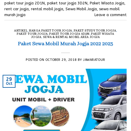
paket tour jogja 2D1N
,
paket tour jogja 3D2N
,
Paket Wisata Jogja
,
rent car jogja
,
rental mobil jogja
,
Sewa Mobil Jogja
,
sewa mobil
murah jogja
Leave a comment
ARTIKEL
,
HARGA PAKET TOUR JOGJA
,
PAKET STUDY TOUR JOGJA
,
PAKET TOUR JOGJA
,
PAKET TOUR JOGJA 3D2N
,
PAKET WISATA
JOGJA
,
SEWA & RENTAL MOBIL AREA JOGJA
Paket Sewa Mobil Murah Jogja 2022 2023
POSTED ON
OCTOBER 29, 2018
BY
JAWARATOUR
29
Oct