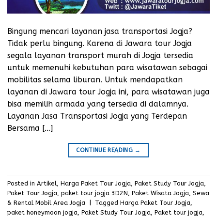
Bingung mencari layanan jasa transportasi Jogja?
Tidak perlu bingung. Karena di Jawara tour Jogja
segala layanan transport murah di Jogja tersedia
untuk memenuhi kebutuhan para wisatawan sebagai
mobilitas selama liburan. Untuk mendapatkan
layanan di Jawara tour Jogja ini, para wisatawan juga
bisa memilih armada yang tersedia di dalamnya.
Layanan Jasa Transportasi Jogja yang Terdepan
Bersama […]
CONTINUE READING
→
Posted in
Artikel
,
Harga Paket Tour Jogja
,
Paket Study Tour Jogja
,
Paket Tour Jogja
,
paket tour jogja 3D2N
,
Paket Wisata Jogja
,
Sewa
& Rental Mobil Area Jogja
|
Tagged
Harga Paket Tour Jogja
,
paket honeymoon jogja
,
Paket Study Tour Jogja
,
Paket tour jogja
,