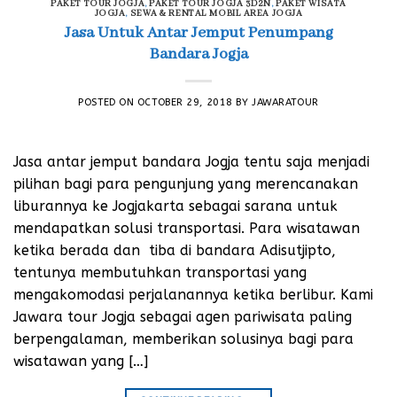
PAKET TOUR JOGJA
,
PAKET TOUR JOGJA 3D2N
,
PAKET WISATA
JOGJA
,
SEWA & RENTAL MOBIL AREA JOGJA
Jasa Untuk Antar Jemput Penumpang
Bandara Jogja
POSTED ON
OCTOBER 29, 2018
BY
JAWARATOUR
Jasa antar jemput bandara Jogja tentu saja menjadi
pilihan bagi para pengunjung yang merencanakan
liburannya ke Jogjakarta sebagai sarana untuk
mendapatkan solusi transportasi. Para wisatawan
ketika berada dan tiba di bandara Adisutjipto,
tentunya membutuhkan transportasi yang
mengakomodasi perjalanannya ketika berlibur. Kami
Jawara tour Jogja sebagai agen pariwisata paling
berpengalaman, memberikan solusinya bagi para
wisatawan yang […]