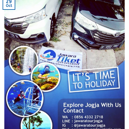
29
Oct