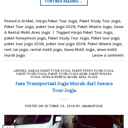
CONTINUE READING
→
Posted in
Artikel
,
Harga Paket Tour Jogja
,
Paket Study Tour Jogja
,
Paket Tour Jogja
,
paket tour jogja 3D2N
,
Paket Wisata Jogja
,
Sewa
& Rental Mobil Area Jogja
|
Tagged
Harga Paket Tour Jogja
,
paket honeymoon jogja
,
Paket Study Tour Jogja
,
Paket tour jogja
,
paket tour jogja 2D1N
,
paket tour jogja 3D2N
,
Paket Wisata Jogja
,
rent car jogja
,
rental mobil jogja
,
Sewa Mobil Jogja
,
sewa mobil
murah jogja
Leave a comment
ARTIKEL
,
HARGA PAKET TOUR JOGJA
,
PAKET STUDY TOUR JOGJA
,
PAKET TOUR JOGJA
,
PAKET TOUR JOGJA 3D2N
,
PAKET WISATA
JOGJA
,
SEWA & RENTAL MOBIL AREA JOGJA
Jasa Transportasi Jogja Murah dari Jawara
Tour Jogja
POSTED ON
OCTOBER 29, 2018
BY
JAWARATOUR