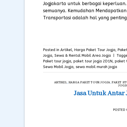
Jogjakarta untuk berbagai keperluan
semuanya. Kemudahan Mendapatkan Ja
Transportasi adalah hal yang penting
Posted in
Artikel
,
Harga Paket Tour Jogja
,
Paket
Jogja
,
Sewa & Rental Mobil Area Jogja
|
Tagg
Paket tour jogja
,
paket tour jogja 2D1N
,
paket 
Sewa Mobil Jogja
,
sewa mobil murah jogja
ARTIKEL
,
HARGA PAKET TOUR JOGJA
,
PAKET ST
JOGJ
Jasa Untuk Antar
POSTED