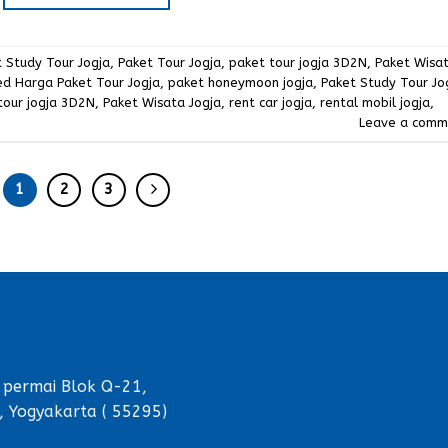
 Study Tour Jogja
,
Paket Tour Jogja
,
paket tour jogja 3D2N
,
Paket Wisa
ed
Harga Paket Tour Jogja
,
paket honeymoon jogja
,
Paket Study Tour Jo
tour jogja 3D2N
,
Paket Wisata Jogja
,
rent car jogja
,
rental mobil jogja
,
Leave a comm
1
2
3
 permai Blok Q-21,
, Yogyakarta ( 55295)