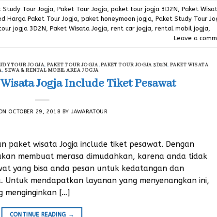
 Study Tour Jogja
,
Paket Tour Jogja
,
paket tour jogja 3D2N
,
Paket Wisa
ed
Harga Paket Tour Jogja
,
paket honeymoon jogja
,
Paket Study Tour Jo
tour jogja 3D2N
,
Paket Wisata Jogja
,
rent car jogja
,
rental mobil jogja
,
Leave a comm
UDY TOUR JOGJA
,
PAKET TOUR JOGJA
,
PAKET TOUR JOGJA 3D2N
,
PAKET WISATA
A
,
SEWA & RENTAL MOBIL AREA JOGJA
 Wisata Jogja Include Tiket Pesawat
 ON
OCTOBER 29, 2018
BY
JAWARATOUR
 paket wisata Jogja include tiket pesawat. Dengan
a akan membuat merasa dimudahkan, karena anda tidak
awat yang bisa anda pesan untuk kedatangan dan
ta. Untuk mendapatkan layanan yang menyenangkan ini,
g menginginkan […]
CONTINUE READING
→