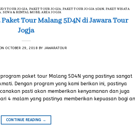
UDY TOUR JOGJA
,
PAKET TOUR JOGJA
,
PAKET TOUR JOGJA 3D2N
,
PAKET WISATA
A
,
SEWA & RENTAL MOBIL AREA JOGJA
a Paket Tour Malang 5D4N di Jawara Tour
Jogja
 ON
OCTOBER 29, 2018
BY
JAWARATOUR
program paket tour Malang 5D4N yang pastinya sangat
mati. Dengan program yang kami berikan ini, pastinya
encanakan pasti akan memberikan kenyamanan dan juga
hari 4 malam yang pastinya memberikan kepuasan bagi a
CONTINUE READING
→