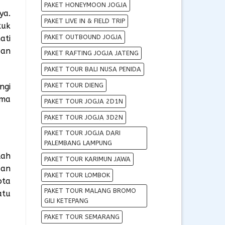
PAKET HONEYMOON JOGJA
ya.
PAKET LIVE IN & FIELD TRIP
tuk
PAKET OUTBOUND JOGJA
ati
dan
PAKET RAFTING JOGJA JATENG
PAKET TOUR BALI NUSA PENIDA
PAKET TOUR DIENG
ngi
ama
PAKET TOUR JOGJA 2D1N
PAKET TOUR JOGJA 3D2N
PAKET TOUR JOGJA DARI
PALEMBANG LAMPUNG
lah
PAKET TOUR KARIMUN JAWA
dan
PAKET TOUR LOMBOK
ota
PAKET TOUR MALANG BROMO
atu
GILI KETEPANG
PAKET TOUR SEMARANG