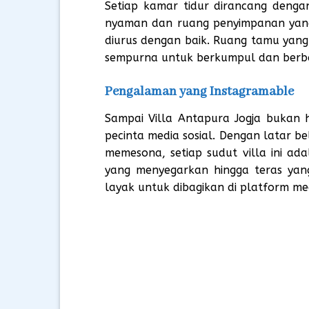
Setiap kamar tidur dirancang deng
nyaman dan ruang penyimpanan yan
diurus dengan baik. Ruang tamu yan
sempurna untuk berkumpul dan berbagi
Pengalaman yang Instagramable
Sampai Villa Antapura Jogja bukan 
pecinta media sosial. Dengan latar b
memesona, setiap sudut villa ini a
yang menyegarkan hingga teras y
layak untuk dibagikan di platform me