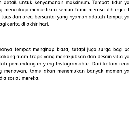
an detail untuk kenyamanan maksimum. Tempat tidur y
g mencukupi memastikan semua tamu merasa dihargai 
g luas dan area bersantai yang nyaman adalah tempat y
 cerita di akhir hari.
hanya tempat menginap biasa, tetapi juga surga bagi p
elakang alam tropis yang menakjubkan dan desain villa y
dalah pemandangan yang Instagramable. Dari kolam ren
ang menawan, tamu akan menemukan banyak momen y
dia sosial mereka.