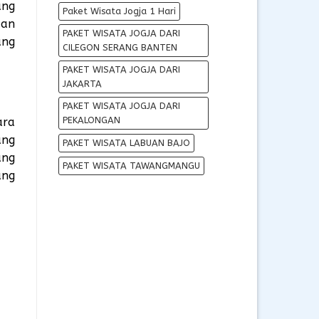
ang
Paket Wisata Jogja 1 Hari
dan
PAKET WISATA JOGJA DARI
ang
CILEGON SERANG BANTEN
PAKET WISATA JOGJA DARI
JAKARTA
PAKET WISATA JOGJA DARI
PEKALONGAN
ara
ang
PAKET WISATA LABUAN BAJO
ang
PAKET WISATA TAWANGMANGU
ang