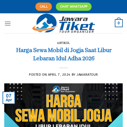
Skip
CALL
CHAT WHATSAPP
to
content
0
ARTIKEL
Harga Sewa Mobil di Jogja Saat Libur
Lebaran Idul Adha 2026
POSTED ON
APRIL 7, 2024
BY
JAWARATOUR
07
Apr