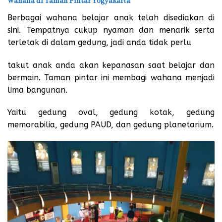
Wahana di Taman Pintar Yogyakarta
Berbagai wahana belajar anak telah disediakan di
sini. Tempatnya cukup nyaman dan menarik serta
terletak di dalam gedung, jadi anda tidak perlu
takut anak anda akan kepanasan saat belajar dan
bermain. Taman pintar ini membagi wahana menjadi
lima bangunan.
Yaitu gedung oval, gedung kotak, gedung
memorabilia, gedung PAUD, dan gedung planetarium.