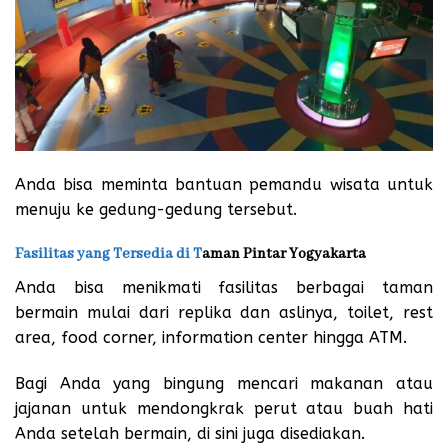
Anda bisa meminta bantuan pemandu wisata untuk
menuju ke gedung-gedung tersebut.
Fasilitas yang Tersedia di T
aman Pintar Yogyakarta
Anda bisa menikmati fasilitas berbagai taman
bermain mulai dari replika dan aslinya, toilet, rest
area, food corner, information center hingga ATM.
Bagi Anda yang bingung mencari makanan atau
jajanan untuk mendongkrak perut atau buah hati
Anda setelah bermain, di sini juga disediakan.