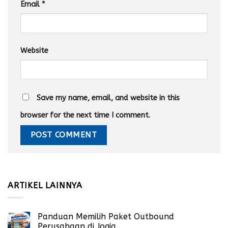
Email
*
Website
Save my name, email, and website in this
browser for the next time I comment.
ARTIKEL LAINNYA
Panduan Memilih Paket Outbound
Perusahaan di Jogja