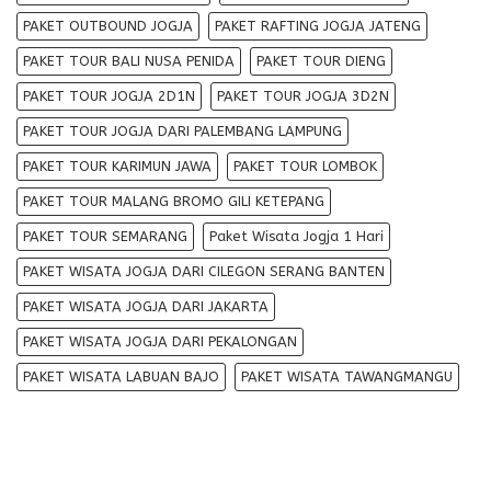
PAKET OUTBOUND JOGJA
PAKET RAFTING JOGJA JATENG
PAKET TOUR BALI NUSA PENIDA
PAKET TOUR DIENG
PAKET TOUR JOGJA 2D1N
PAKET TOUR JOGJA 3D2N
PAKET TOUR JOGJA DARI PALEMBANG LAMPUNG
PAKET TOUR KARIMUN JAWA
PAKET TOUR LOMBOK
PAKET TOUR MALANG BROMO GILI KETEPANG
PAKET TOUR SEMARANG
Paket Wisata Jogja 1 Hari
PAKET WISATA JOGJA DARI CILEGON SERANG BANTEN
PAKET WISATA JOGJA DARI JAKARTA
PAKET WISATA JOGJA DARI PEKALONGAN
PAKET WISATA LABUAN BAJO
PAKET WISATA TAWANGMANGU