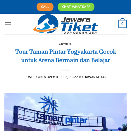
Skip
CALL
CHAT WHATSAPP
to
content
0
ARTIKEL
Tour Taman Pintar Yogyakarta Cocok
untuk Arena Bermain dan Belajar
POSTED ON
NOVEMBER 12, 2022
BY
JAWARATOUR