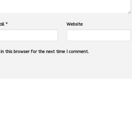
ail
*
Website
n this browser for the next time I comment.