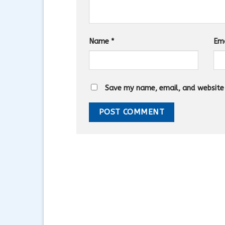
Name
*
Em
Save my name, email, and website i