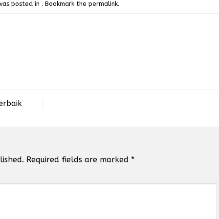
 was posted in . Bookmark the
permalink
.
erbaik
lished.
Required fields are marked
*