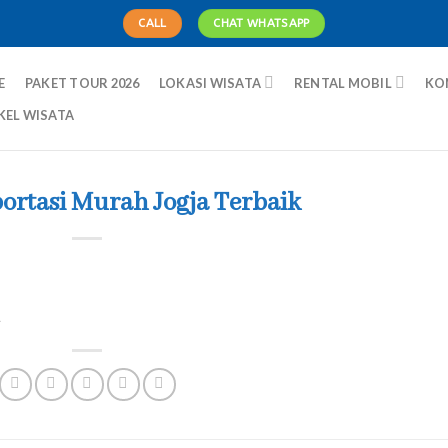
CALL
CHAT WHATSAPP
E
PAKET TOUR 2026
LOKASI WISATA
RENTAL MOBIL
KO
KEL WISATA
ortasi Murah Jogja Terbaik
k