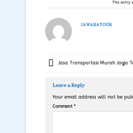
This entry
JAWARATOUR
Jasa Transportasi Murah Jogja T
Leave a Reply
Your email address will not be pub
Comment
*