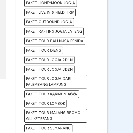
PAKET HONEYMOON JOGJA
PAKET LIVE IN & FIELD TRIP
PAKET OUTBOUND JOGJA
PAKET RAFTING JOGJA JATENG
PAKET TOUR BALI NUSA PENIDA
PAKET TOUR DIENG
PAKET TOUR JOGJA 2D1N
PAKET TOUR JOGJA 3D2N
PAKET TOUR JOGJA DARI
PALEMBANG LAMPUNG
PAKET TOUR KARIMUN JAWA
PAKET TOUR LOMBOK
PAKET TOUR MALANG BROMO
GILI KETEPANG
PAKET TOUR SEMARANG