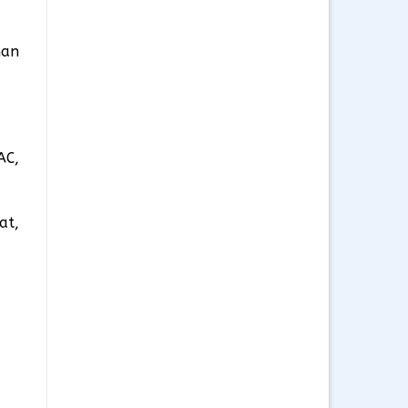
man
AC,
at,