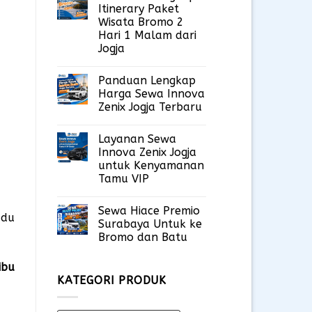
Itinerary Paket
Wisata Bromo 2
Hari 1 Malam dari
Jogja
Panduan Lengkap
Harga Sewa Innova
Zenix Jogja Terbaru
Layanan Sewa
Innova Zenix Jogja
untuk Kenyamanan
Tamu VIP
Sewa Hiace Premio
adu
Surabaya Untuk ke
Bromo dan Batu
ibu
KATEGORI PRODUK