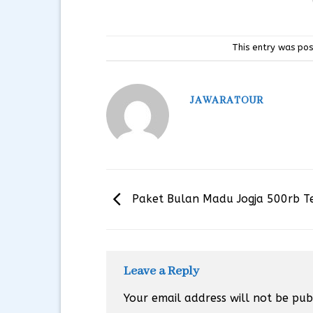
This entry was po
JAWARATOUR
Paket Bulan Madu Jogja 500rb T
Leave a Reply
Your email address will not be pub