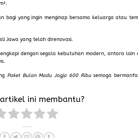
m².
kan bagi yang ingin menginap bersama keluarga atau te
li Jawa yang telah direnovasi.
lengkapi dengan segala kebutuhan modern, antara lain 
ya.
ng
Paket Bulan Madu Jogja 600 Ribu
semoga bermanfa
artikel ini membantu?