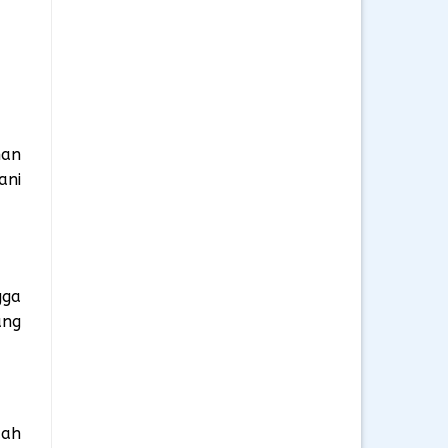
nan
ani
gga
ang
uah