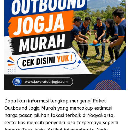
Dapatkan informasi lengkap mengenai Paket
Outbound Jogja Murah yang mencakup estimasi
harga pasar, pilihan lokasi terbaik di Yogyakarta,
serta tips memilih penyedia jasa terpercaya seperti
Jawara Tour Jogja. Artikel ini membantu Anda