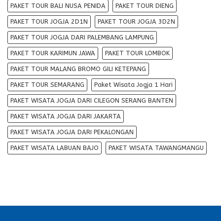
PAKET TOUR BALI NUSA PENIDA
PAKET TOUR DIENG
PAKET TOUR JOGJA 2D1N
PAKET TOUR JOGJA 3D2N
PAKET TOUR JOGJA DARI PALEMBANG LAMPUNG
PAKET TOUR KARIMUN JAWA
PAKET TOUR LOMBOK
PAKET TOUR MALANG BROMO GILI KETEPANG
PAKET TOUR SEMARANG
Paket Wisata Jogja 1 Hari
PAKET WISATA JOGJA DARI CILEGON SERANG BANTEN
PAKET WISATA JOGJA DARI JAKARTA
PAKET WISATA JOGJA DARI PEKALONGAN
PAKET WISATA LABUAN BAJO
PAKET WISATA TAWANGMANGU