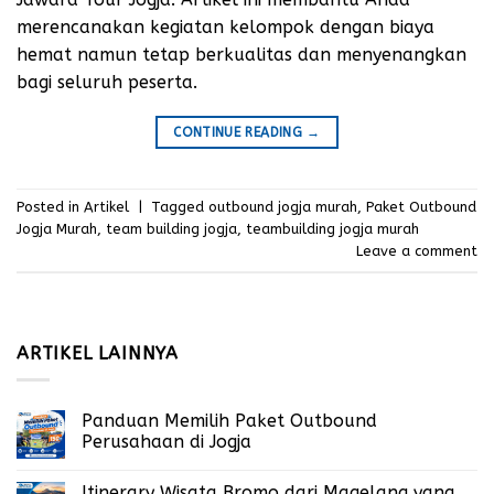
merencanakan kegiatan kelompok dengan biaya
hemat namun tetap berkualitas dan menyenangkan
bagi seluruh peserta.
CONTINUE READING
→
Posted in
Artikel
|
Tagged
outbound jogja murah
,
Paket Outbound
Jogja Murah
,
team building jogja
,
teambuilding jogja murah
Leave a comment
ARTIKEL LAINNYA
Panduan Memilih Paket Outbound
Perusahaan di Jogja
Itinerary Wisata Bromo dari Magelang yang