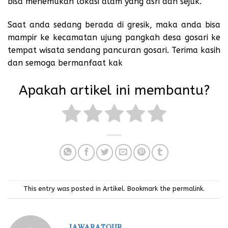
bisa menemukan lokasi alam yang asri dan sejuk.
Saat anda sedang berada di gresik, maka anda bisa
mampir ke kecamatan ujung pangkah desa gosari ke
tempat wisata sendang pancuran gosari. Terima kasih
dan semoga bermanfaat kak
Apakah artikel ini membantu?
This entry was posted in
Artikel
. Bookmark the
permalink
.
JAWARATOUR