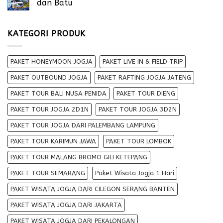
dan Batu
KATEGORI PRODUK
PAKET HONEYMOON JOGJA
PAKET LIVE IN & FIELD TRIP
PAKET OUTBOUND JOGJA
PAKET RAFTING JOGJA JATENG
PAKET TOUR BALI NUSA PENIDA
PAKET TOUR DIENG
PAKET TOUR JOGJA 2D1N
PAKET TOUR JOGJA 3D2N
PAKET TOUR JOGJA DARI PALEMBANG LAMPUNG
PAKET TOUR KARIMUN JAWA
PAKET TOUR LOMBOK
PAKET TOUR MALANG BROMO GILI KETEPANG
PAKET TOUR SEMARANG
Paket Wisata Jogja 1 Hari
PAKET WISATA JOGJA DARI CILEGON SERANG BANTEN
PAKET WISATA JOGJA DARI JAKARTA
PAKET WISATA JOGJA DARI PEKALONGAN