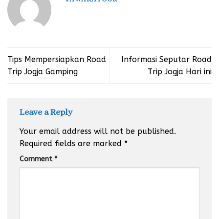
Tips Mempersiapkan Road
Informasi Seputar Road
Trip Jogja Gamping
Trip Jogja Hari ini
Leave a Reply
Your email address will not be published.
Required fields are marked
*
Comment
*