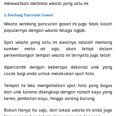
melewatkan destinasi wisata yang satu ini.
2. Sendang Pancuran Gosari
Wisata sendang pancuran gosari ini juga tidak kalah
populernya dengan wisata telaga ngipik.
Spot wisata yang satu ini awalnya adalah memang
sumber mata air saja, akan tetapi dalam
perkembangan tempat wisata ini ternyata juga telah
dipercantik dengan beberapa dekorasi unik yang
cocok bagi anda untuk melakukan spot foto.
Tempat ini bisa mengahsilkan spot foto yang bagus
dan unik karena dilengkapi dengan ramah kayu yang
keren, jembatan kayu, hingga sarang burung.
Bukan hanya itu saja, dari lokasi wisata ini anda juga