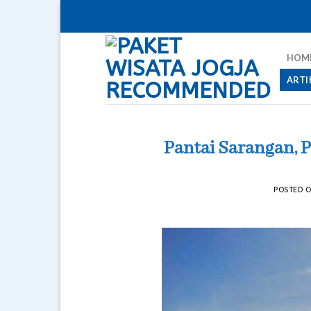
Skip
to
content
HOM
ARTI
Pantai Sarangan, P
POSTED 