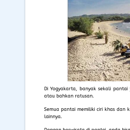
Di Yogyakarta, banyak sekali pantai
atau bahkan ratusan.
Semua pantai memiliki ciri khas dan
lainnya.
Dengan berwisata di pantai, anda bi