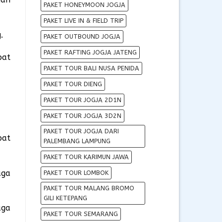
PAKET HONEYMOON JOGJA
PAKET LIVE IN & FIELD TRIP
.
PAKET OUTBOUND JOGJA
PAKET RAFTING JOGJA JATENG
pat
PAKET TOUR BALI NUSA PENIDA
PAKET TOUR DIENG
PAKET TOUR JOGJA 2D1N
PAKET TOUR JOGJA 3D2N
PAKET TOUR JOGJA DARI
pat
PALEMBANG LAMPUNG
PAKET TOUR KARIMUN JAWA
aga
PAKET TOUR LOMBOK
PAKET TOUR MALANG BROMO
GILI KETEPANG
aga
PAKET TOUR SEMARANG