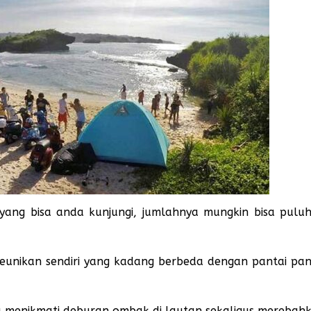
 yang bisa anda kunjungi, jumlahnya mungkin bisa pulu
 keunikan sendiri yang kadang berbeda dengan pantai pan
sa menikmati deburan ombak di lautan sekaligus merebah