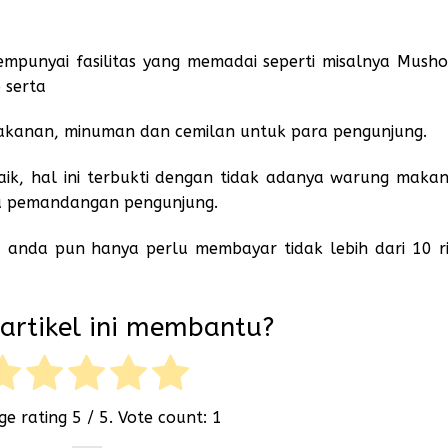
 mempunyai fasilitas yang memadai seperti misalnya Musho
 serta
kanan, minuman dan cemilan untuk para pengunjung.
aik, hal ini terbukti dengan tidak adanya warung maka
u pemandangan pengunjung.
, anda pun hanya perlu membayar tidak lebih dari 10 r
artikel ini membantu?
ge rating
5
/ 5. Vote count:
1