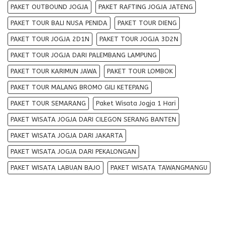
PAKET OUTBOUND JOGJA
PAKET RAFTING JOGJA JATENG
PAKET TOUR BALI NUSA PENIDA
PAKET TOUR DIENG
PAKET TOUR JOGJA 2D1N
PAKET TOUR JOGJA 3D2N
PAKET TOUR JOGJA DARI PALEMBANG LAMPUNG
PAKET TOUR KARIMUN JAWA
PAKET TOUR LOMBOK
PAKET TOUR MALANG BROMO GILI KETEPANG
PAKET TOUR SEMARANG
Paket Wisata Jogja 1 Hari
PAKET WISATA JOGJA DARI CILEGON SERANG BANTEN
PAKET WISATA JOGJA DARI JAKARTA
PAKET WISATA JOGJA DARI PEKALONGAN
PAKET WISATA LABUAN BAJO
PAKET WISATA TAWANGMANGU