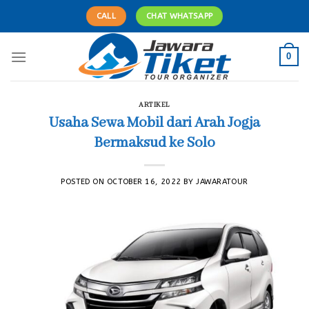
Skip
CALL
CHAT WHATSAPP
to
content
0
ARTIKEL
Usaha Sewa Mobil dari Arah Jogja
Bermaksud ke Solo
POSTED ON
OCTOBER 16, 2022
BY
JAWARATOUR