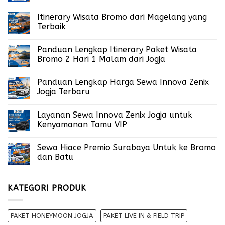
Itinerary Wisata Bromo dari Magelang yang
Terbaik
Panduan Lengkap Itinerary Paket Wisata
Bromo 2 Hari 1 Malam dari Jogja
Panduan Lengkap Harga Sewa Innova Zenix
Jogja Terbaru
Layanan Sewa Innova Zenix Jogja untuk
Kenyamanan Tamu VIP
Sewa Hiace Premio Surabaya Untuk ke Bromo
dan Batu
KATEGORI PRODUK
PAKET HONEYMOON JOGJA
PAKET LIVE IN & FIELD TRIP