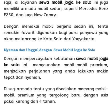
saja, di layanan
sewa mobil jogja ke solo
ini juga
memiliki armada mobil sedan, seperti Mercedes Benz
E250, dan juga New Camry.
Dengan memakai mobil berjenis sedan ini, tentu
semakin favorit digunakan bagi para penyewa yang
akan melancong ke Kota Solo dari Yogyakarta.
Nyaman dan Unggul dengan Sewa Mobil Jogja ke Solo
Dengan mempercayakan kebutuhan
sewa mobil jogja
ke solo
ini menggunakan mobil-mobil premium,
menjadikan perjalanan yang anda lakukan makin
tepat dan nyaman.
Di segi armada tentu yang disediakan memang mobil-
mobil premium yang tergolong baru dengan usia
pakai kurang dari 4 tahun.