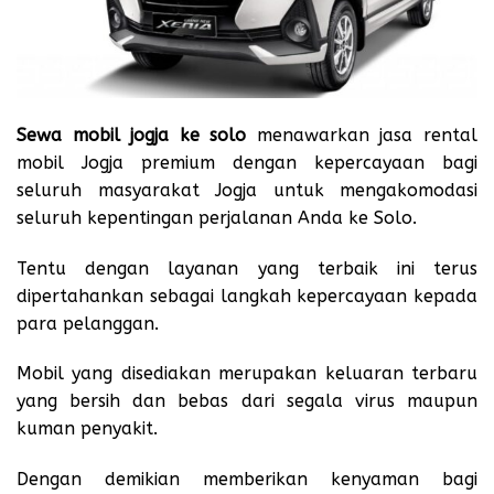
Sewa mobil jogja ke solo
menawarkan jasa rental
mobil Jogja premium dengan kepercayaan bagi
seluruh masyarakat Jogja untuk mengakomodasi
seluruh kepentingan perjalanan Anda ke Solo.
Tentu dengan layanan yang terbaik ini terus
dipertahankan sebagai langkah kepercayaan kepada
para pelanggan.
Mobil yang disediakan merupakan keluaran terbaru
yang bersih dan bebas dari segala virus maupun
kuman penyakit.
Dengan demikian memberikan kenyaman bagi