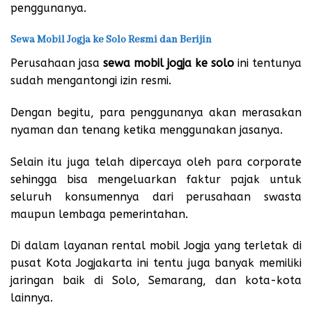
penggunanya.
Sewa Mobil Jogja ke Solo Resmi dan Berijin
Perusahaan jasa
sewa mobil jogja ke solo
ini tentunya
sudah mengantongi izin resmi.
Dengan begitu, para penggunanya akan merasakan
nyaman dan tenang ketika menggunakan jasanya.
Selain itu juga telah dipercaya oleh para corporate
sehingga bisa mengeluarkan faktur pajak untuk
seluruh konsumennya dari perusahaan swasta
maupun lembaga pemerintahan.
Di dalam layanan rental mobil Jogja yang terletak di
pusat Kota Jogjakarta ini tentu juga banyak memiliki
jaringan baik di Solo, Semarang, dan kota-kota
lainnya.