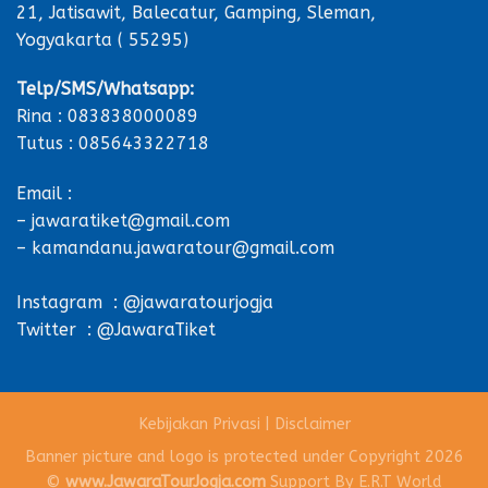
21, Jatisawit, Balecatur, Gamping, Sleman,
Yogyakarta ( 55295)
Telp/SMS/Whatsapp:
Rina : 083838000089
Tutus : 085643322718
Email :
– jawaratiket@gmail.com
– kamandanu.jawaratour@gmail.com
Instagram : @jawaratourjogja
Twitter : @JawaraTiket
Kebijakan Privasi
|
Disclaimer
Banner picture and logo is protected under Copyright 2026
©
www.JawaraTourJogja.com
Support By
E.R.T World