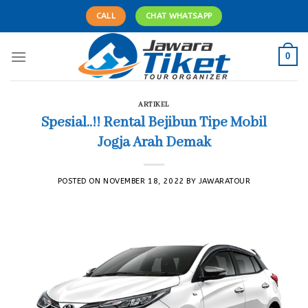
Skip
CALL
CHAT WHATSAPP
to
content
0
ARTIKEL
Spesial..!! Rental Bejibun Tipe Mobil
Jogja Arah Demak
POSTED ON
NOVEMBER 18, 2022
BY
JAWARATOUR