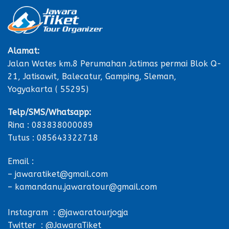
Alamat:
Jalan Wates km.8 Perumahan Jatimas permai Blok Q-
21, Jatisawit, Balecatur, Gamping, Sleman,
Yogyakarta ( 55295)
Telp/SMS/Whatsapp:
Rina : 083838000089
Tutus : 085643322718
Email :
– jawaratiket@gmail.com
– kamandanu.jawaratour@gmail.com
Instagram : @jawaratourjogja
Twitter : @JawaraTiket