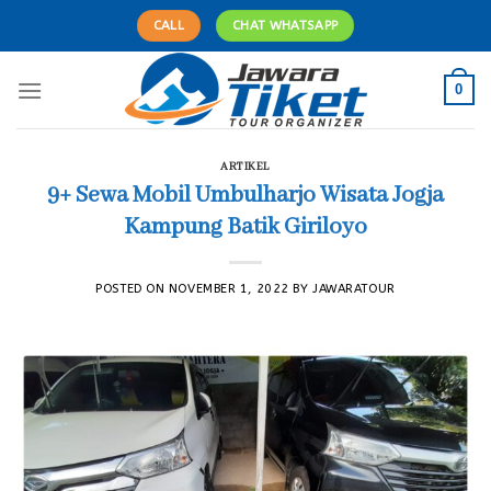
Skip
CALL
CHAT WHATSAPP
to
content
0
ARTIKEL
9+ Sewa Mobil Umbulharjo Wisata Jogja
Kampung Batik Giriloyo
POSTED ON
NOVEMBER 1, 2022
BY
JAWARATOUR