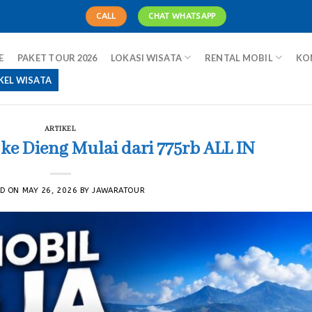
CALL
CHAT WHATSAPP
E
PAKET TOUR 2026
LOKASI WISATA
RENTAL MOBIL
KO
KEL WISATA
ARTIKEL
 ke Dieng Mulai dari 775rb ALL IN
ED ON
MAY 26, 2026
BY
JAWARATOUR