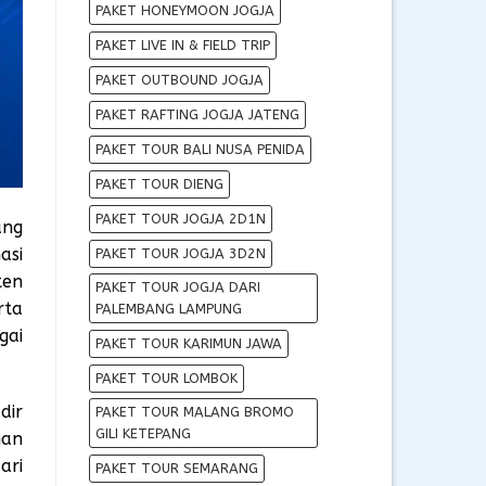
PAKET HONEYMOON JOGJA
PAKET LIVE IN & FIELD TRIP
PAKET OUTBOUND JOGJA
PAKET RAFTING JOGJA JATENG
PAKET TOUR BALI NUSA PENIDA
PAKET TOUR DIENG
PAKET TOUR JOGJA 2D1N
ang
asi
PAKET TOUR JOGJA 3D2N
ten
PAKET TOUR JOGJA DARI
rta
PALEMBANG LAMPUNG
gai
PAKET TOUR KARIMUN JAWA
PAKET TOUR LOMBOK
dir
PAKET TOUR MALANG BROMO
GILI KETEPANG
han
ari
PAKET TOUR SEMARANG