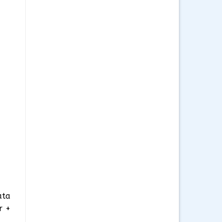
ata
r +