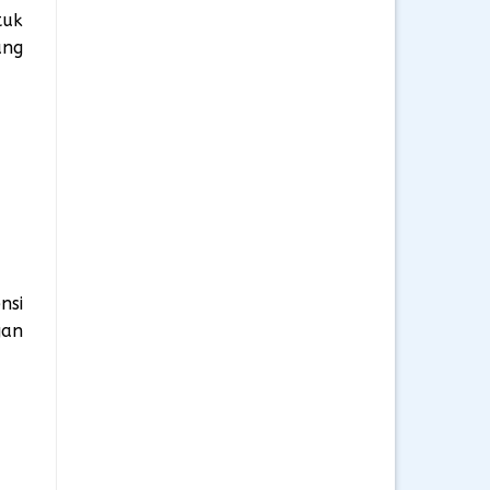
tuk
ang
nsi
gan