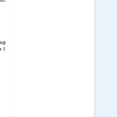
wat
agi
s 1