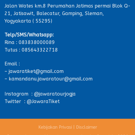
Jalan Wates km.8 Perumahan Jatimas permai Blok Q-
21, Jatisawit, Balecatur, Gamping, Sleman,
Yogyakarta ( 55295)
Telp/SMS/Whatsapp:
Rina : 083838000089
Tutus : 085643322718
Email :
– jawaratiket@gmail.com
– kamandanu.jawaratour@gmail.com
Instagram : @jawaratourjogja
Twitter : @JawaraTiket
Kebijakan Privasi
|
Disclaimer