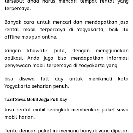
tersebut anda harus mencari tempat rental yang
terpercaya.
Banyak cara untuk mencari dan mendapatkan jasa
rental mobil terpercaya di Yogyakarta, baik itu
offline maupun online.
Jangan khawatir pula, dengan menggunakan
aplikasi, Anda juga bisa mendapatkan informasi
penyewaan mobil terpercaya di Yogyakarta yang
bisa disewa full day untuk menikmati kota
Yogyakarta seharian penuh.
Tarif Sewa Mobil Jogja Full Day
Jasa rental mobil seringkali memberikan paket sewa
mobil harian.
Tentu dengan paket ini memang banyak yang dipesan