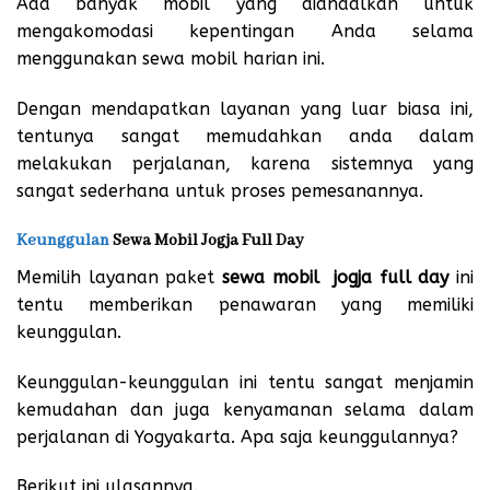
Ada banyak mobil yang diandalkan untuk
mengakomodasi kepentingan Anda selama
menggunakan sewa mobil harian ini.
Dengan mendapatkan layanan yang luar biasa ini,
tentunya sangat memudahkan anda dalam
melakukan perjalanan, karena sistemnya yang
sangat sederhana untuk proses pemesanannya.
Keunggulan
Sewa Mobil Jogja Full Day
Memilih layanan paket
sewa mobil jogja full day
ini
tentu memberikan penawaran yang memiliki
keunggulan.
Keunggulan-keunggulan ini tentu sangat menjamin
kemudahan dan juga kenyamanan selama dalam
perjalanan di Yogyakarta. Apa saja keunggulannya?
Berikut ini ulasannya.