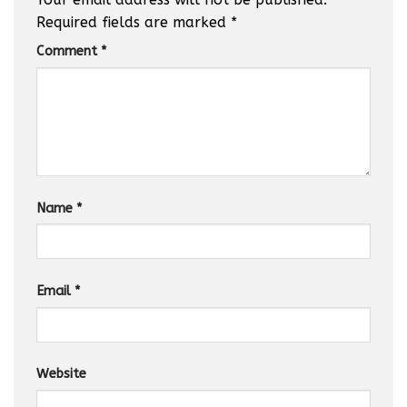
Required fields are marked
*
Comment
*
Name
*
Email
*
Website