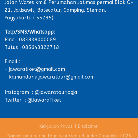
Jalan Wates km.8 Perumahan Jatimas permai Blok Q-
21, Jatisawit, Balecatur, Gamping, Sleman,
Yogyakarta ( 55295)
Telp/SMS/Whatsapp:
Rina : 083838000089
Tutus : 085643322718
Email :
– jawaratiket@gmail.com
– kamandanu.jawaratour@gmail.com
Instagram : @jawaratourjogja
Twitter : @JawaraTiket
Kebijakan Privasi
|
Disclaimer
Banner picture and logo is protected under Copyright 2026