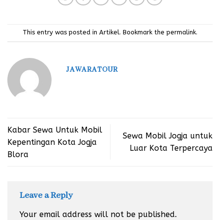
This entry was posted in
Artikel
. Bookmark the
permalink
.
JAWARATOUR
Kabar Sewa Untuk Mobil
Sewa Mobil Jogja untuk
Kepentingan Kota Jogja
Luar Kota Terpercaya
Blora
Leave a Reply
Your email address will not be published.