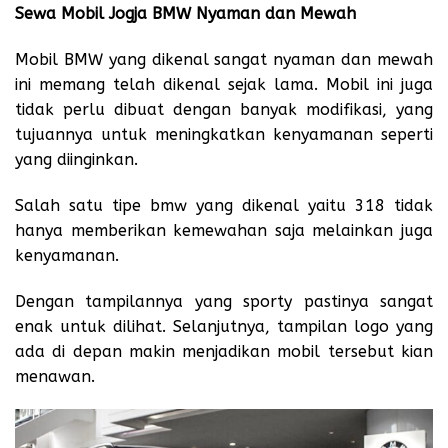
Sewa Mobil Jogja BMW Nyaman dan Mewah
Mobil BMW yang dikenal sangat nyaman dan mewah
ini memang telah dikenal sejak lama. Mobil ini juga
tidak perlu dibuat dengan banyak modifikasi, yang
tujuannya untuk meningkatkan kenyamanan seperti
yang diinginkan.
Salah satu tipe bmw yang dikenal yaitu 318 tidak
hanya memberikan kemewahan saja melainkan juga
kenyamanan.
Dengan tampilannya yang sporty pastinya sangat
enak untuk dilihat. Selanjutnya, tampilan logo yang
ada di depan makin menjadikan mobil tersebut kian
menawan.