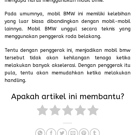
mengapa harus menggunakan mobil bmw.
Pada umumnya, mobil BMW ini memiliki kelebihan
yang luar biasa dibandingkan dengan mobil-mobil
lainnya. Mobil BMW unggul secara teknis yang
menggunakan penggerak roda belakang.
Tentu dengan penggerak ini, menjadikan mobil bmw
tersebut tidak akan kehilangan tenaga ketika
melakukan banyak akselerasi. Dengan penggerak itu
pula, tentu akan memudahkan ketika melakukan
handling.
Apakah artikel ini membantu?