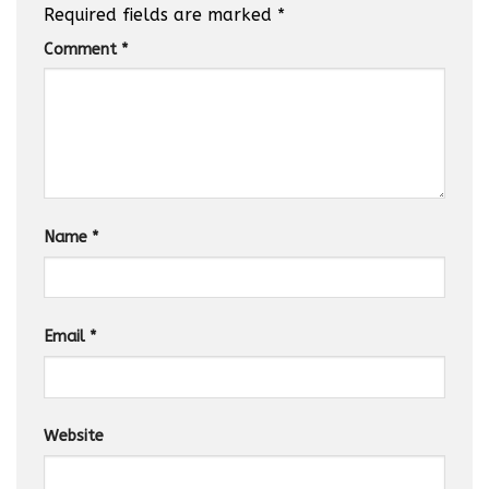
Required fields are marked
*
Comment
*
Name
*
Email
*
Website