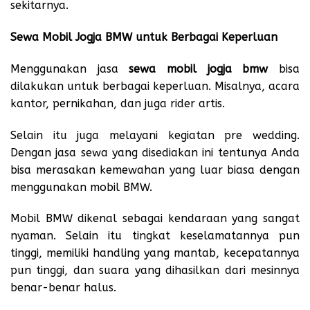
sekitarnya.
Sewa Mobil Jogja BMW untuk Berbagai Keperluan
Menggunakan jasa
sewa mobil jogja bmw
bisa
dilakukan untuk berbagai keperluan. Misalnya, acara
kantor, pernikahan, dan juga rider artis.
Selain itu juga melayani kegiatan pre wedding.
Dengan jasa sewa yang disediakan ini tentunya Anda
bisa merasakan kemewahan yang luar biasa dengan
menggunakan mobil BMW.
Mobil BMW dikenal sebagai kendaraan yang sangat
nyaman. Selain itu tingkat keselamatannya pun
tinggi, memiliki handling yang mantab, kecepatannya
pun tinggi, dan suara yang dihasilkan dari mesinnya
benar-benar halus.