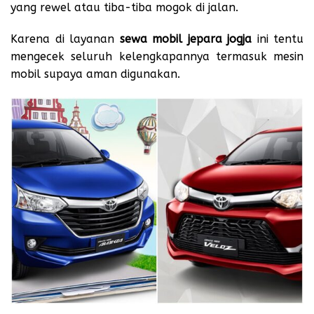
yang rewel atau tiba-tiba mogok di jalan.
Karena di layanan
sewa mobil jepara jogja
ini tentu
mengecek seluruh kelengkapannya termasuk mesin
mobil supaya aman digunakan.