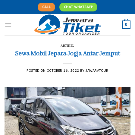
Skip
CALL
CHAT WHATSAPP
to
content
0
ARTIKEL
Sewa Mobil Jepara Jogja Antar Jemput
POSTED ON
OCTOBER 16, 2022
BY
JAWARATOUR