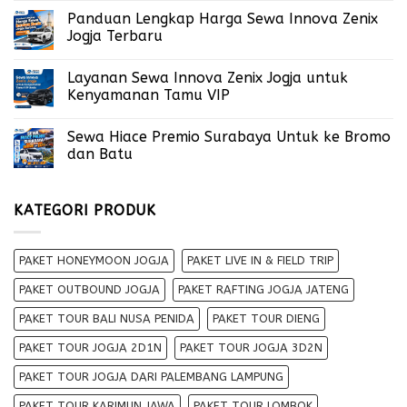
Panduan Lengkap Harga Sewa Innova Zenix
Jogja Terbaru
Layanan Sewa Innova Zenix Jogja untuk
Kenyamanan Tamu VIP
Sewa Hiace Premio Surabaya Untuk ke Bromo
dan Batu
KATEGORI PRODUK
PAKET HONEYMOON JOGJA
PAKET LIVE IN & FIELD TRIP
PAKET OUTBOUND JOGJA
PAKET RAFTING JOGJA JATENG
PAKET TOUR BALI NUSA PENIDA
PAKET TOUR DIENG
PAKET TOUR JOGJA 2D1N
PAKET TOUR JOGJA 3D2N
PAKET TOUR JOGJA DARI PALEMBANG LAMPUNG
PAKET TOUR KARIMUN JAWA
PAKET TOUR LOMBOK