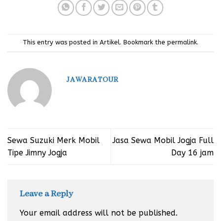
This entry was posted in
Artikel
. Bookmark the
permalink
.
JAWARATOUR
Sewa Suzuki Merk Mobil
Jasa Sewa Mobil Jogja Full
Tipe Jimny Jogja
Day 16 jam
Leave a Reply
Your email address will not be published.