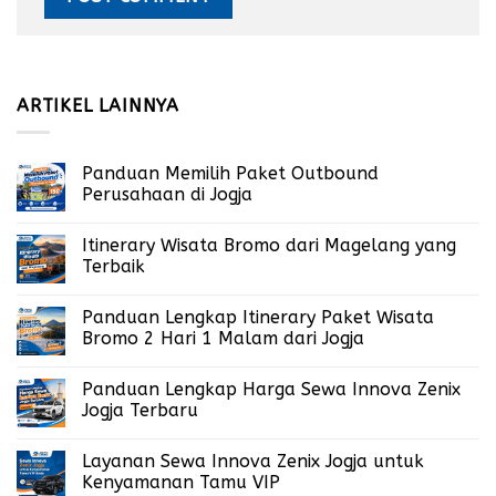
ARTIKEL LAINNYA
Panduan Memilih Paket Outbound
Perusahaan di Jogja
Itinerary Wisata Bromo dari Magelang yang
Terbaik
Panduan Lengkap Itinerary Paket Wisata
Bromo 2 Hari 1 Malam dari Jogja
Panduan Lengkap Harga Sewa Innova Zenix
Jogja Terbaru
Layanan Sewa Innova Zenix Jogja untuk
Kenyamanan Tamu VIP