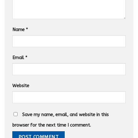
Name
*
Email
*
Website
Save my name, email, and website in this
browser for the next time I comment.