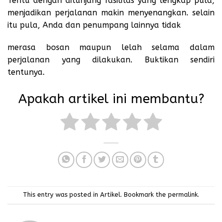
Tentu dengan ditunjang fasilitas yang lengkap pula,
menjadikan perjalanan makin menyenangkan. selain
itu pula, Anda dan penumpang lainnya tidak
merasa bosan maupun lelah selama dalam
perjalanan yang dilakukan. Buktikan sendiri
tentunya.
Apakah artikel ini membantu?
This entry was posted in
Artikel
. Bookmark the
permalink
.