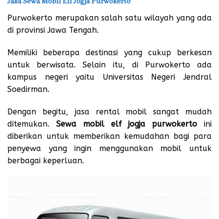
Jasa Sewa Mobil Elf Jogja Purwokerto
Purwokerto merupakan salah satu wilayah yang ada
di provinsi Jawa Tengah.
Memiliki beberapa destinasi yang cukup berkesan
untuk berwisata. Selain itu, di Purwokerto ada
kampus negeri yaitu Universitas Negeri Jendral
Soedirman.
Dengan begitu, jasa rental mobil sangat mudah
ditemukan.
Sewa mobil elf jogja purwokerto
ini
diberikan untuk memberikan kemudahan bagi para
penyewa yang ingin menggunakan mobil untuk
berbagai keperluan.