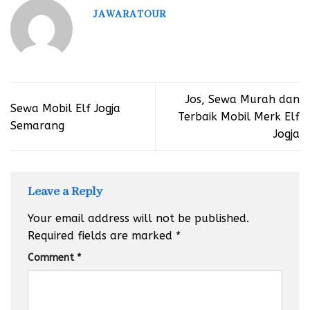
JAWARATOUR
Jos, Sewa Murah dan
Sewa Mobil Elf Jogja
Terbaik Mobil Merk Elf
Semarang
Jogja
Leave a Reply
Your email address will not be published.
Required fields are marked
*
Comment
*