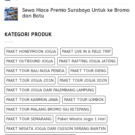
Sewa Hiace Premio Surabaya Untuk ke Bromo
dan Batu
KATEGORI PRODUK
PAKET HONEYMOON JOGJA
PAKET LIVE IN & FIELD TRIP
PAKET OUTBOUND JOGJA
PAKET RAFTING JOGJA JATENG
PAKET TOUR BALI NUSA PENIDA
PAKET TOUR DIENG
PAKET TOUR JOGJA 2D1N
PAKET TOUR JOGJA 3D2N
PAKET TOUR JOGJA DARI PALEMBANG LAMPUNG
PAKET TOUR KARIMUN JAWA
PAKET TOUR LOMBOK
PAKET TOUR MALANG BROMO GILI KETEPANG
PAKET TOUR SEMARANG
Paket Wisata Jogja 1 Hari
PAKET WISATA JOGJA DARI CILEGON SERANG BANTEN