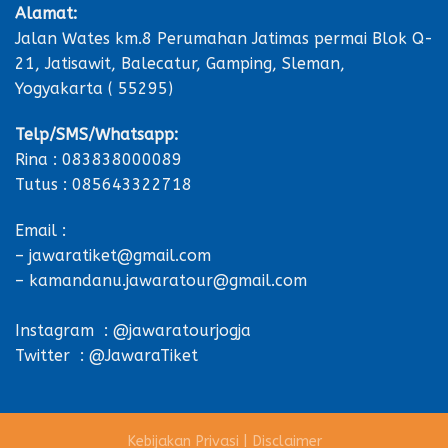
Alamat:
Jalan Wates km.8 Perumahan Jatimas permai Blok Q-
21, Jatisawit, Balecatur, Gamping, Sleman,
Yogyakarta ( 55295)
Telp/SMS/Whatsapp:
Rina : 083838000089
Tutus : 085643322718
Email :
– jawaratiket@gmail.com
– kamandanu.jawaratour@gmail.com
Instagram : @jawaratourjogja
Twitter : @JawaraTiket
Kebijakan Privasi
|
Disclaimer