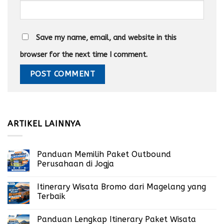
Save my name, email, and website in this
browser for the next time I comment.
ARTIKEL LAINNYA
Panduan Memilih Paket Outbound
Perusahaan di Jogja
Itinerary Wisata Bromo dari Magelang yang
Terbaik
Panduan Lengkap Itinerary Paket Wisata