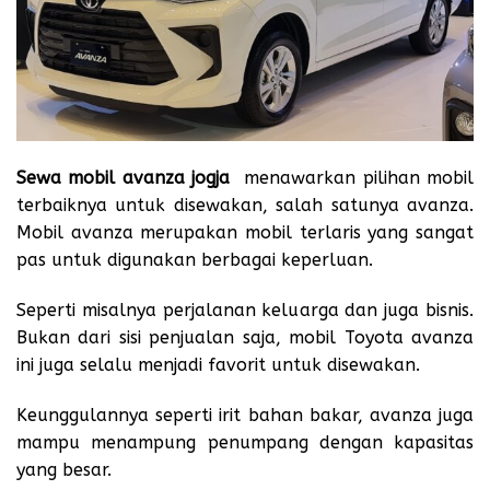
Sewa mobil avanza jogja
menawarkan pilihan mobil
terbaiknya untuk disewakan, salah satunya avanza.
Mobil avanza merupakan mobil terlaris yang sangat
pas untuk digunakan berbagai keperluan.
Seperti misalnya perjalanan keluarga dan juga bisnis.
Bukan dari sisi penjualan saja, mobil Toyota avanza
ini juga selalu menjadi favorit untuk disewakan.
Keunggulannya seperti irit bahan bakar, avanza juga
mampu menampung penumpang dengan kapasitas
yang besar.