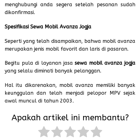
menghubungi anda segera setelah pesanan sudah
dikonfirmasi.
Spesifikasi
Sewa Mobil Avanza Jogja
Seperti yang telah disampaikan, bahwa mobil avanza
merupakan jenis mobil favorit dan laris di pasaran.
Begitu pula di layanan jasa
sewa mobil avanza jogja
yang selalu diminati banyak pelanggan.
Hal itu dikarenakan, mobil avanza memiliki banyak
keunggulan dan telah menjadi pelopor MPV sejak
awal muncul di tahun 2003.
Apakah artikel ini membantu?