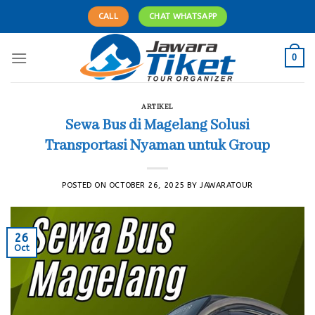
Skip
CALL
CHAT WHATSAPP
to
content
0
ARTIKEL
Sewa Bus di Magelang Solusi
Transportasi Nyaman untuk Group
POSTED ON
OCTOBER 26, 2025
BY
JAWARATOUR
26
Oct