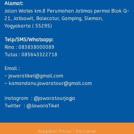
Alamat:
Jalan Wates km.8 Perumahan Jatimas permai Blok Q-
21, Jatisawit, Balecatur, Gamping, Sleman,
Yogyakarta ( 55295)
Telp/SMS/Whatsapp:
Rina : 083838000089
Tutus : 085643322718
Email :
– jawaratiket@gmail.com
– kamandanu.jawaratour@gmail.com
Instagram : @jawaratourjogja
Twitter : @JawaraTiket
Kebijakan Privasi
|
Disclaimer