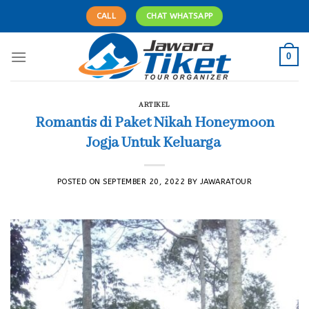
Skip
CALL
CHAT WHATSAPP
to
content
0
ARTIKEL
Romantis di Paket Nikah Honeymoon
Jogja Untuk Keluarga
POSTED ON
SEPTEMBER 20, 2022
BY
JAWARATOUR