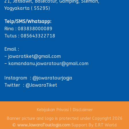
21, Jatisawit, Balecatur, Gamping, Sleman,
Yogyakarta ( 55295)
Telp/SMS/Whatsapp:
Rina : 083838000089
Tutus : 085643322718
Email :
– jawaratiket@gmail.com
– kamandanu.jawaratour@gmail.com
Instagram : @jawaratourjogja
Twitter : @JawaraTiket
Kebijakan Privasi
|
Disclaimer
Banner picture and logo is protected under Copyright 2026
©
www.JawaraTourJogja.com
Support By
E.R.T World