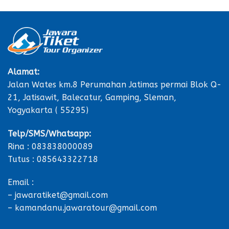
Alamat:
Jalan Wates km.8 Perumahan Jatimas permai Blok Q-
21, Jatisawit, Balecatur, Gamping, Sleman,
Yogyakarta ( 55295)
Telp/SMS/Whatsapp:
Rina : 083838000089
Tutus : 085643322718
Email :
– jawaratiket@gmail.com
– kamandanu.jawaratour@gmail.com