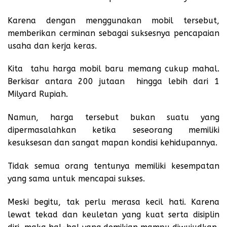
Karena dengan menggunakan mobil tersebut,
memberikan cerminan sebagai suksesnya pencapaian
usaha dan kerja keras.
Kita tahu harga mobil baru memang cukup mahal.
Berkisar antara 200 jutaan hingga lebih dari 1
Milyard Rupiah.
Namun, harga tersebut bukan suatu yang
dipermasalahkan ketika seseorang memiliki
kesuksesan dan sangat mapan kondisi kehidupannya.
Tidak semua orang tentunya memiliki kesempatan
yang sama untuk mencapai sukses.
Meski begitu, tak perlu merasa kecil hati. Karena
lewat tekad dan keuletan yang kuat serta disiplin