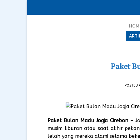
Skip
to
content
HOM
ARTI
Paket B
POSTED
Paket Bulan Madu Jogja Cirebon
–
Jo
musim liburan atau saat akhir pekan
lelah yang mereka alami selama beke