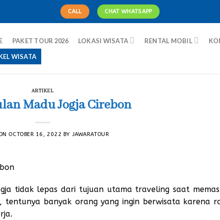
CALL
CHAT WHATSAPP
E
PAKET TOUR 2026
LOKASI WISATA
RENTAL MOBIL
KO
KEL WISATA
ARTIKEL
ulan Madu Jogja Cirebon
 ON
OCTOBER 16, 2022
BY
JAWARATOUR
gja tidak lepas dari tujuan utama traveling saat memas
, tentunya banyak orang yang ingin berwisata karena r
rja.