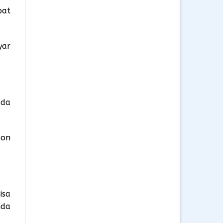
pat
yar
ada
bon
isa
nda