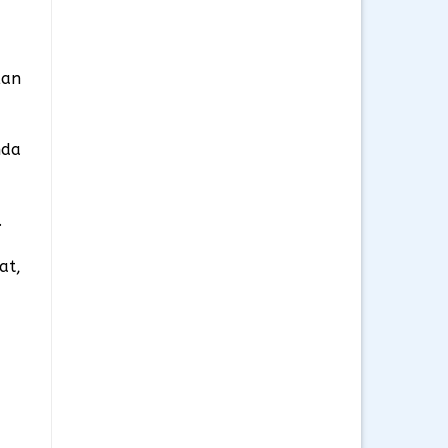
kan
nda
.
at,