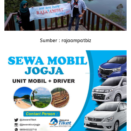
Sumber :
rajaampatbiz