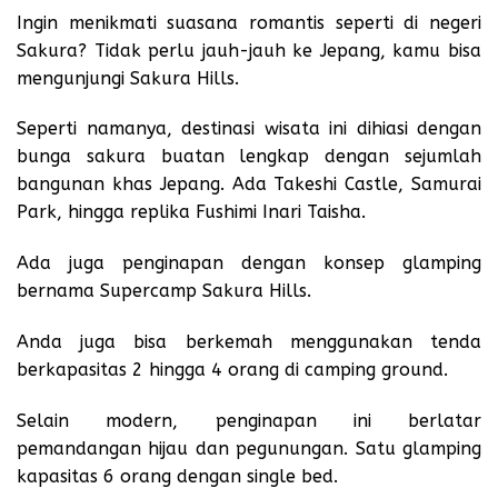
Ingin menikmati suasana romantis seperti di negeri
Sakura? Tidak perlu jauh-jauh ke Jepang, kamu bisa
mengunjungi Sakura Hills.
Seperti namanya, destinasi wisata ini dihiasi dengan
bunga sakura buatan lengkap dengan sejumlah
bangunan khas Jepang. Ada Takeshi Castle, Samurai
Park, hingga replika Fushimi Inari Taisha.
Ada juga penginapan dengan konsep glamping
bernama Supercamp Sakura Hills.
Anda juga bisa berkemah menggunakan tenda
berkapasitas 2 hingga 4 orang di camping ground.
Selain modern, penginapan ini berlatar
pemandangan hijau dan pegunungan. Satu glamping
kapasitas 6 orang dengan single bed.