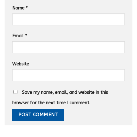
Name
*
Email
*
Website
Save my name, email, and website in this
browser for the next time I comment.