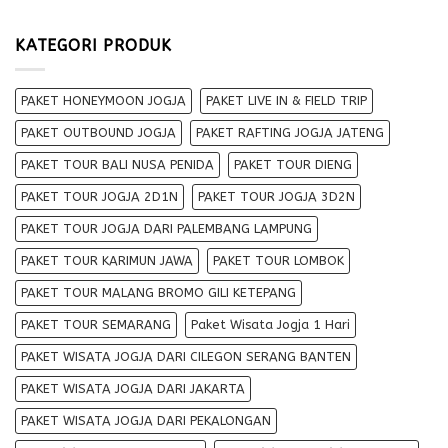
KATEGORI PRODUK
PAKET HONEYMOON JOGJA
PAKET LIVE IN & FIELD TRIP
PAKET OUTBOUND JOGJA
PAKET RAFTING JOGJA JATENG
PAKET TOUR BALI NUSA PENIDA
PAKET TOUR DIENG
PAKET TOUR JOGJA 2D1N
PAKET TOUR JOGJA 3D2N
PAKET TOUR JOGJA DARI PALEMBANG LAMPUNG
PAKET TOUR KARIMUN JAWA
PAKET TOUR LOMBOK
PAKET TOUR MALANG BROMO GILI KETEPANG
PAKET TOUR SEMARANG
Paket Wisata Jogja 1 Hari
PAKET WISATA JOGJA DARI CILEGON SERANG BANTEN
PAKET WISATA JOGJA DARI JAKARTA
PAKET WISATA JOGJA DARI PEKALONGAN