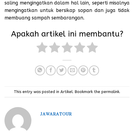
saling mengingatkan dalam hal lain, seperti misalnya
mengingatkan untuk bersikap sopan dan juga tidak
membuang sampah sembarangan.
Apakah artikel ini membantu?
This entry was posted in
Artikel
. Bookmark the
permalink
.
JAWARATOUR