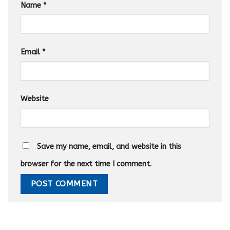
Name
*
Email
*
Website
Save my name, email, and website in this
browser for the next time I comment.