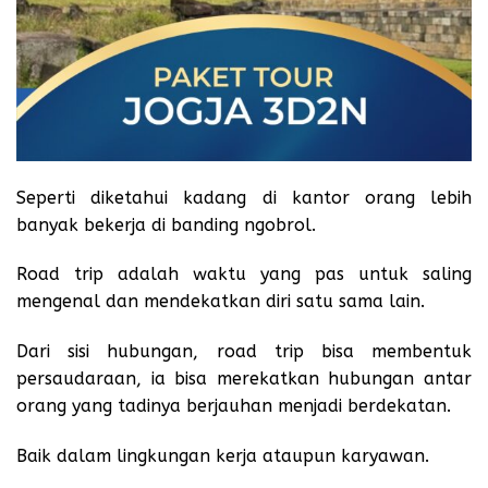
Seperti diketahui kadang di kantor orang lebih
banyak bekerja di banding ngobrol.
Road trip adalah waktu yang pas untuk saling
mengenal dan mendekatkan diri satu sama lain.
Dari sisi hubungan, road trip bisa membentuk
persaudaraan, ia bisa merekatkan hubungan antar
orang yang tadinya berjauhan menjadi berdekatan.
Baik dalam lingkungan kerja ataupun karyawan.