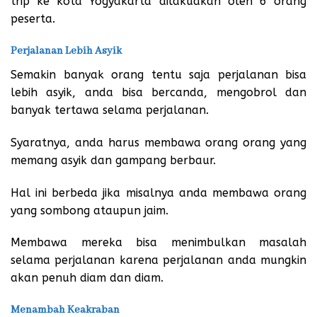
trip ke kota Yogyakarta dilakuakan oleh 6 orang
peserta.
Perjalanan Lebih Asyik
Semakin banyak orang tentu saja perjalanan bisa
lebih asyik, anda bisa bercanda, mengobrol dan
banyak tertawa selama perjalanan.
Syaratnya, anda harus membawa orang orang yang
memang asyik dan gampang berbaur.
Hal ini berbeda jika misalnya anda membawa orang
yang sombong ataupun jaim.
Membawa mereka bisa menimbulkan masalah
selama perjalanan karena perjalanan anda mungkin
akan penuh diam dan diam.
Menambah Keakraban