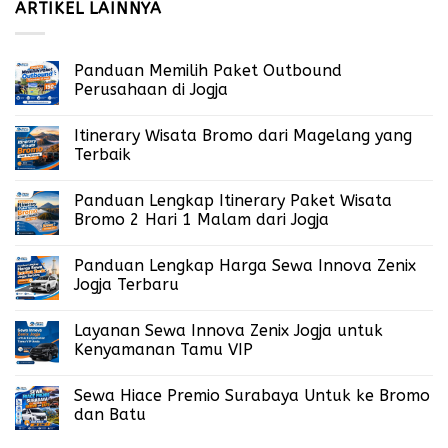
ARTIKEL LAINNYA
Panduan Memilih Paket Outbound
Perusahaan di Jogja
Itinerary Wisata Bromo dari Magelang yang
Terbaik
Panduan Lengkap Itinerary Paket Wisata
Bromo 2 Hari 1 Malam dari Jogja
Panduan Lengkap Harga Sewa Innova Zenix
Jogja Terbaru
Layanan Sewa Innova Zenix Jogja untuk
Kenyamanan Tamu VIP
Sewa Hiace Premio Surabaya Untuk ke Bromo
dan Batu