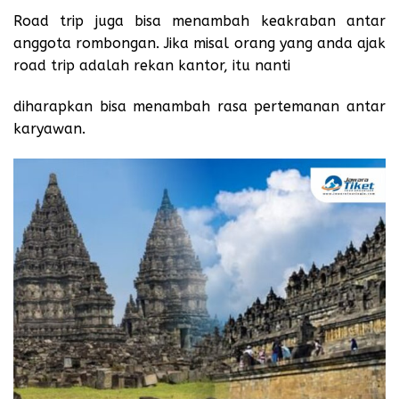
Road trip juga bisa menambah keakraban antar
anggota rombongan. Jika misal orang yang anda ajak
road trip adalah rekan kantor, itu nanti
diharapkan bisa menambah rasa pertemanan antar
karyawan.