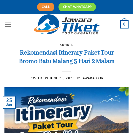
Skip
CALL
CHAT WHATSAPP
to
content
0
ARTIKEL
Rekomendasi Itinerary Paket Tour
Bromo Batu Malang 3 Hari 2 Malam
POSTED ON
JUNE 25, 2026
BY
JAWARATOUR
25
Jun