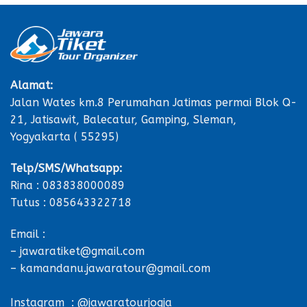
Alamat:
Jalan Wates km.8 Perumahan Jatimas permai Blok Q-
21, Jatisawit, Balecatur, Gamping, Sleman,
Yogyakarta ( 55295)
Telp/SMS/Whatsapp:
Rina : 083838000089
Tutus : 085643322718
Email :
– jawaratiket@gmail.com
– kamandanu.jawaratour@gmail.com
Instagram : @jawaratourjogja