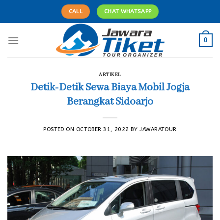
Skip
CALL
CHAT WHATSAPP
to
content
0
ARTIKEL
Detik-Detik Sewa Biaya Mobil Jogja
Berangkat Sidoarjo
POSTED ON
OCTOBER 31, 2022
BY
JAWARATOUR