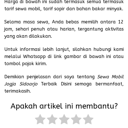
Harga di bawah ini sudah termasuk semua termasuk
tarif sewa mobil, tarif sopir dan bahan bakar minyak.
Selama masa sewa, Anda bebas memilih antara 12
jam, sehari penuh atau harian, tergantung aktivitas
yang akan dilakukan.
Untuk informasi lebih lanjut, silahkan hubungi kami
melalui Whatsapp di link gambar di bawah ini atau
tombol pojok kirim.
Demikian penjelasan dari saya tentang
Sewa Mobil
Jogja Sidoarjo
Terbaik Disini semoga bermanfaat,
terimakasih.
Apakah artikel ini membantu?