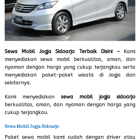
Sewa Mobil Jogja Sidoarjo
Terbaik Disini –
Kami
menyediakan sewa mobil berkualitas, aman, dan
nyaman dengan harga yang cukup terjangkau serta
menyediakan paket-paket wisata di Jogja dan
sekitarnya.
Kami menyediakan
sewa mobil jogja sidoarjo
berkualitas, aman, dan nyaman dengan harga yang
cukup terjangkau.
Sewa Mobil Jogja Sidoarjo
Paket sewa mobil kami sudah dengan driver atau