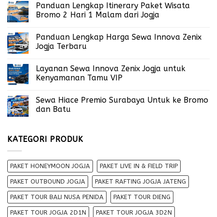
Panduan Lengkap Itinerary Paket Wisata
Bromo 2 Hari 1 Malam dari Jogja
Panduan Lengkap Harga Sewa Innova Zenix
Jogja Terbaru
Layanan Sewa Innova Zenix Jogja untuk
Kenyamanan Tamu VIP
Sewa Hiace Premio Surabaya Untuk ke Bromo
dan Batu
KATEGORI PRODUK
PAKET HONEYMOON JOGJA
PAKET LIVE IN & FIELD TRIP
PAKET OUTBOUND JOGJA
PAKET RAFTING JOGJA JATENG
PAKET TOUR BALI NUSA PENIDA
PAKET TOUR DIENG
PAKET TOUR JOGJA 2D1N
PAKET TOUR JOGJA 3D2N