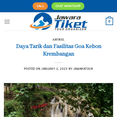
Skip
CALL
CHAT WHATSAPP
to
content
0
ARTIKEL
Daya Tarik dan Fasilitas Goa Kebon
Krembangan
POSTED ON
JANUARY 2, 2023
BY
JAWARATOUR