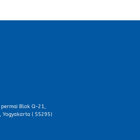
 permai Blok Q-21,
, Yogyakarta ( 55295)