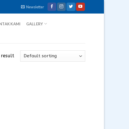
Newsletter
NTAK KAMI
GALLERY
 result