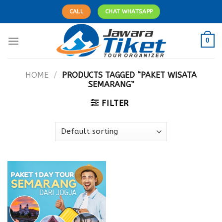
Skip
CALL
CHAT WHATSAPP
to
content
0
HOME
/
PRODUCTS TAGGED “PAKET WISATA
SEMARANG”
FILTER