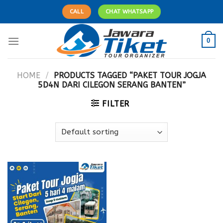
Skip
CALL
CHAT WHATSAPP
to
content
0
HOME
/
PRODUCTS TAGGED “PAKET TOUR JOGJA
5D4N DARI CILEGON SERANG BANTEN”
FILTER