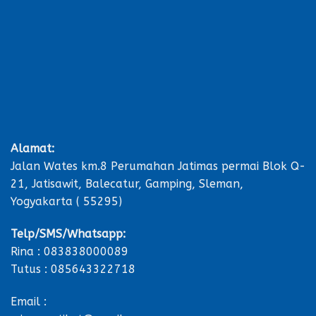
Alamat:
Jalan Wates km.8 Perumahan Jatimas permai Blok Q-
21, Jatisawit, Balecatur, Gamping, Sleman,
Yogyakarta ( 55295)
Telp/SMS/Whatsapp:
Rina : 083838000089
Tutus : 085643322718
Email :