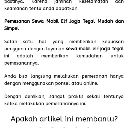
pastinya. Karena jaminan keselamatan dan
keamanan tentu anda dapatkan.
Pemesanan Sewa Mobil Elf Jogja Tegal Mudah dan
Simpel
Salah satu hal yang memberikan kepuasan
pengguna dengan layanan
sewa mobil elf jogja tegal
ini adalah memberikan kemudahan untuk
pemesanannya.
Anda bisa langsung melakukan pemesanan hanya
dengan menggunakan ponsel atau online.
Dengan demikian, sangat praktis sekali tentunya
ketika melakukan pemesanannya ini.
Apakah artikel ini membantu?