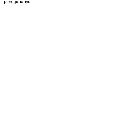
penggunanya.