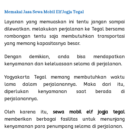
Memakai Jasa Sewa Mobil Elf Jogja Tegal
Layanan yang memuaskan ini tentu jangan sampai
dilewatkan. melakukan perjalanan ke Tegal bersama
rombongan tentu saja membutuhkan transportasi
yang memang kapasitasnya besar.
Dengan demikian, anda bisa mendapatkan
kenyamanan dan keleluasaan selama di perjalanan.
Yogyakarta Tegal memang membutuhkan waktu
lama dalam perjalanannya. Maka dari itu,
diperlukan kenyamanan saat berada di
perjalanannya.
Oleh karena itu,
sewa mobil elf jogja tegal
memberikan berbagai fasilitas untuk menunjang
kenyamanan para penumpang selama di perjalanan.