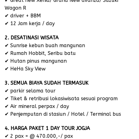
✔ Great new Xenia/ Grand New avanza/ Suzuki
Wagon R
✔ driver + BBM
✔ 12 Jam kerja / day
2. DESATINASI WISATA
✔ Sunrise kebun buah mangunan
✔ Rumah Hobbit, Seribu batu
✔ Hutan pinus mangunan
✔ HeHa Sky View
3. SEMUA BIAYA SUDAH TERMASUK
✔ parkir selama tour
✔ Tiket & retribusi lokasiwisata sesuai program
✔ Air mineral perpax / day
✔ Penjemputan di stasiun / Hotel / Terminal bus
4. HARGA PAKET 1 DAY TOUR JOGJA
✔ 2 pax = @ 470.000,-/ pax