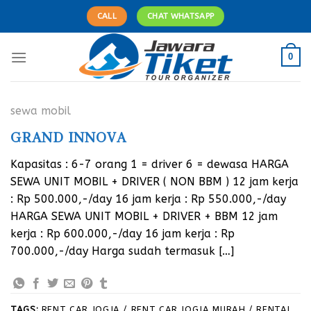
Skip
CALL
CHAT WHATSAPP
to
content
0
sewa mobil
GRAND INNOVA
Kapasitas : 6-7 orang 1 = driver 6 = dewasa HARGA
SEWA UNIT MOBIL + DRIVER ( NON BBM ) 12 jam kerja
: Rp 500.000,-/day 16 jam kerja : Rp 550.000,-/day
HARGA SEWA UNIT MOBIL + DRIVER + BBM 12 jam
kerja : Rp 600.000,-/day 16 jam kerja : Rp
700.000,-/day Harga sudah termasuk […]
TAGS:
RENT CAR JOGJA / RENT CAR JOGJA MURAH / RENTAL